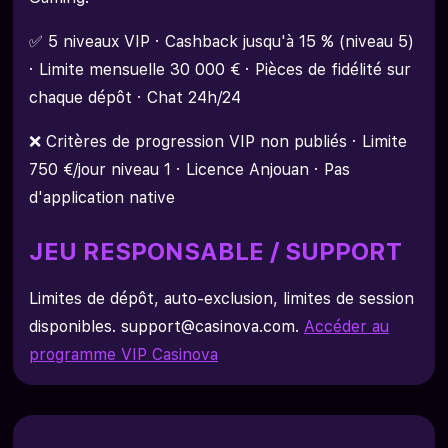
✅ 5 niveaux VIP · Cashback jusqu'à 15 % (niveau 5)
· Limite mensuelle 30 000 € · Pièces de fidélité sur
chaque dépôt · Chat 24h/24
❌ Critères de progression VIP non publiés · Limite
750 €/jour niveau 1 · Licence Anjouan · Pas
d'application native
JEU RESPONSABLE / SUPPORT
Limites de dépôt, auto-exclusion, limites de session
disponibles.
support@casinova.com
.
Accéder au
programme VIP Casinova