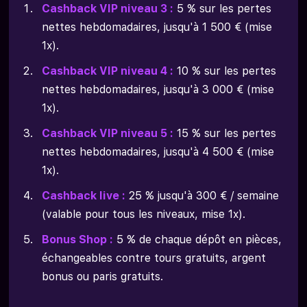
Cashback VIP niveau 3 :
5 % sur les pertes
nettes hebdomadaires, jusqu'à 1 500 € (mise
1x).
Cashback VIP niveau 4 :
10 % sur les pertes
nettes hebdomadaires, jusqu'à 3 000 € (mise
1x).
Cashback VIP niveau 5 :
15 % sur les pertes
nettes hebdomadaires, jusqu'à 4 500 € (mise
1x).
Cashback live :
25 % jusqu'à 300 € / semaine
(valable pour tous les niveaux, mise 1x).
Bonus Shop :
5 % de chaque dépôt en pièces,
échangeables contre tours gratuits, argent
bonus ou paris gratuits.