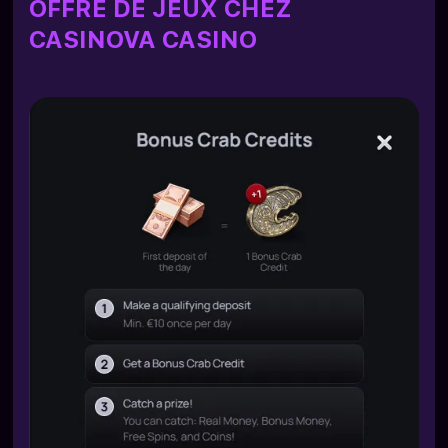
OFFRE DE JEUX CHEZ
CASINOVA CASINO