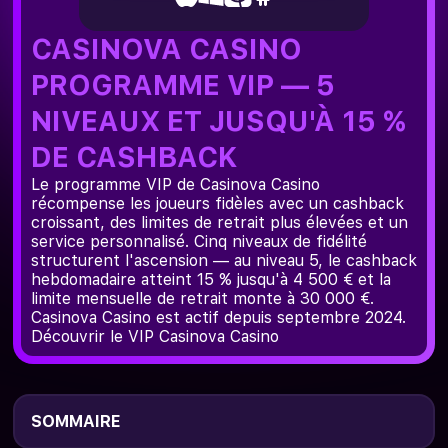
CASINOVA CASINO
PROGRAMME VIP — 5
NIVEAUX ET JUSQU'À 15 %
DE CASHBACK
Le programme VIP de Casinova Casino
récompense les joueurs fidèles avec un cashback
croissant, des limites de retrait plus élevées et un
service personnalisé. Cinq niveaux de fidélité
structurent l'ascension — au niveau 5, le cashback
hebdomadaire atteint 15 % jusqu'à 4 500 € et la
limite mensuelle de retrait monte à 30 000 €.
Casinova Casino est actif depuis septembre 2024.
Découvrir le VIP Casinova Casino
SOMMAIRE