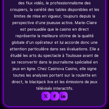
des flux vidéo, le professionnalisme des
croupiers, la variété des tables disponibles et les
limites de mise en vigueur, toujours depuis la
perspective d'une joueuse active. Marie-Claire
est persuadée que le casino en direct
représente la meilleure vitrine de la qualité
globale d'un opérateur et lui accorde donc une
attention particulière dans ses évaluations. Elle a
étudié les arts du spectacle à Toulouse avant de
se reconvertir dans le journalisme spécialisé en
jeux en ligne. Chez Casinova Casino, elle signe
toutes les analyses portant sur la roulette en
direct, le blackjack live et les émissions de jeux
télévisés interactifs.