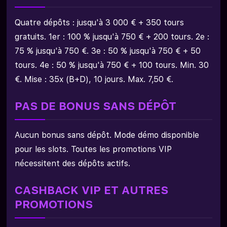
Quatre dépôts : jusqu'à 3 000 € + 350 tours
gratuits. 1er : 100 % jusqu'à 750 € + 200 tours. 2e :
75 % jusqu'à 750 €. 3e : 50 % jusqu'à 750 € + 50
tours. 4e : 50 % jusqu'à 750 € + 100 tours. Min. 30
€. Mise : 35x (B+D), 10 jours. Max. 7,50 €.
PAS DE BONUS SANS DÉPÔT
Aucun bonus sans dépôt. Mode démo disponible
pour les slots. Toutes les promotions VIP
nécessitent des dépôts actifs.
CASHBACK VIP ET AUTRES
PROMOTIONS