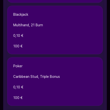
Blackjack
Multihand, 21 Burn
0,10 €
100 €
Poker
Caribbean Stud, Triple Bonus
0,10 €
100 €