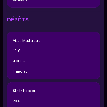
DÉPÔTS
Visa / Mastercard
10 €
4 000 €
Immédiat
Skrill / Neteller
20 €