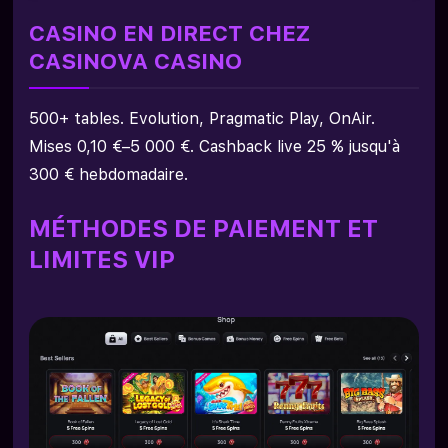
CASINO EN DIRECT CHEZ
CASINOVA CASINO
500+ tables. Evolution, Pragmatic Play, OnAir.
Mises 0,10 €–5 000 €. Cashback live 25 % jusqu'à
300 € hebdomadaire.
MÉTHODES DE PAIEMENT ET
LIMITES VIP