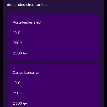
demandes simultanées.
Portefeuilles élect.
10 €
750 €
2 300 €+
Cartes bancaires
10 €
750 €
2 300 €+